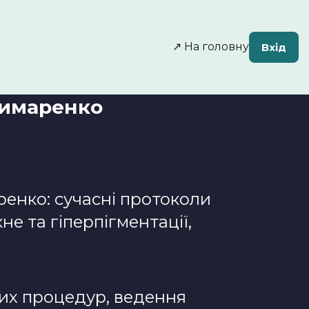
↗️ На головну
Вхід
 Римаренко
енко: сучасні протоколи
не та гіперпігментації,
х процедур, ведення