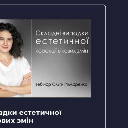
адки естетичної
ових змін