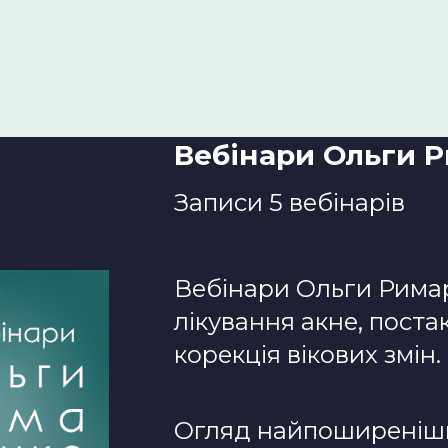
Пакет
Вебінари Ольги
Записи 5 вебінарів
Вебінари Ольги Римар
лікування акне, постак
корекція вікових змін.
Огляд найпоширеніши