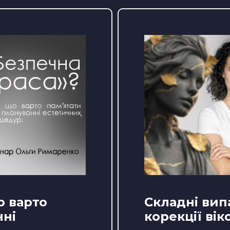
о варто
Складні вип
нні
корекції вік