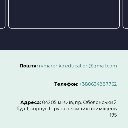
Пошта:
rymarenko.education@gmail.com
Телефон:
+380634887762
Адреса:
04205 м.Київ, пр. Оболонський
буд 1, корпус 1 група нежилих приміщень
195