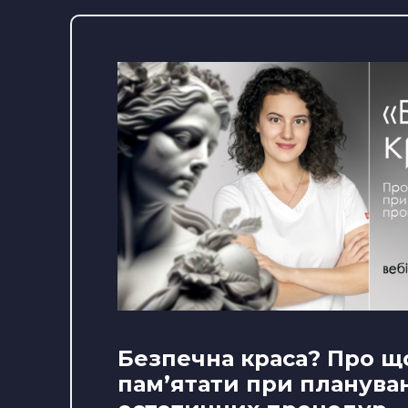
Безпечна краса? Про щ
памʼятати при планува