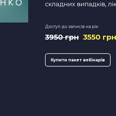
складних випадків, л
Доступ до записів на рік
3950 грн
3550 гр
Купити пакет вебінарів