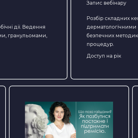
Запис вебінару
Розбір складних кей
бічні дії. Ведення
дерматологічними 
ми, гранульомами,
безпечних методик 
процедур.
Доступ на рік