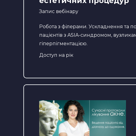
естетичних процедур
Запис вебінару
Робота з філерами. Ускладнення та по
пацієнтів з ASIA-синдромом, вузлика
гіперпігментацією.
Доступ на рік