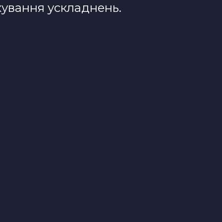
ікування ускладнень.
н