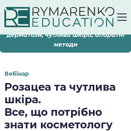
теми:
дерматологія, косметологія,
естетична медицина, розацеа,
дерматози,
чутлива шкіра,
апаратні
методи
Вебінар
Розацеа та чутлива
шкіра.
Все, що потрібно
знати косметологу